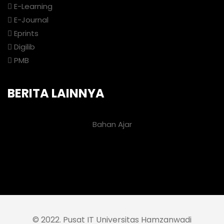
E-Learning
E-Journal
Eprints
Digilib
PMB
BERITA LAINNYA
Bahan Ajar
© 2022. Pusat IT Universitas Hamzanwadi