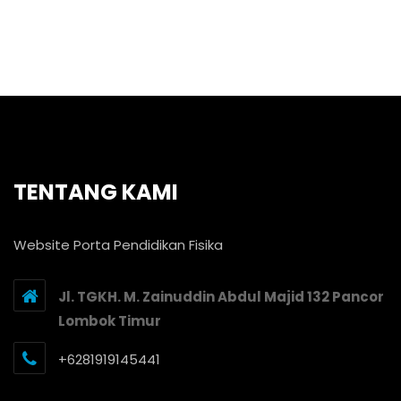
TENTANG KAMI
Website Porta Pendidikan Fisika
Jl. TGKH. M. Zainuddin Abdul Majid 132 Pancor
Lombok Timur
+6281919145441