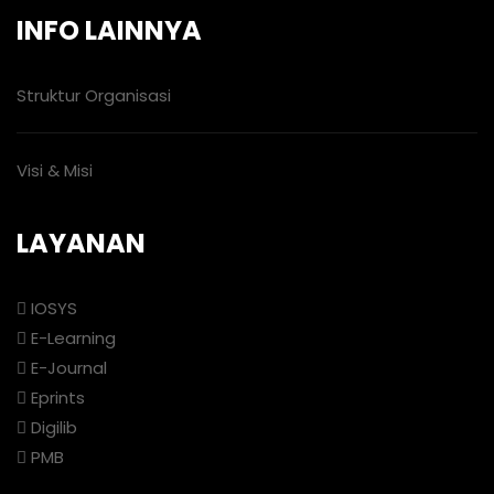
INFO LAINNYA
Struktur Organisasi
Visi & Misi
LAYANAN
IOSYS
E-Learning
E-Journal
Eprints
Digilib
PMB